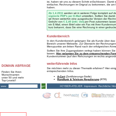
ist, haben wir uns zu diesem Schritt entschlossen. Damit 
einfacher, Rechnungen im Orignal zu bekommen, die am 
haben.
Ab 1.4.2011
werden wir in weiterer Folge komplett auf
signierte PDF's per E-Mail
umstellen. Sollten Sie damit
wir Ihnen weiterhin eine ausgedrucke Version der Rech
Gebühr von
€ 2,40 (inkl. Ust)
per Post zukommen lassen.
ein E-Mail, einen Brief oder ein Fax mit Ihrer Kundenn
kurz bekannt, dass Sie eine Rechnung in einer gedruck
Kundenbereich
In den Kundenbereich gelangen Sie als Kunde über das 
Bereich unserer Webseite. Zur Übersicht der Rechnungen
Menupunkte am linken Rand nach der erfolgreichen Anm
Sollten Sie Ihre Zugangsdaten verlegt haben können Sie 
lassen.
Hier gelangen Sie zu dem entsprechenden For
Kundennummer (auf den Rehcnungen im rechts angeordne
weiterführende Infos
DOMAIN ABFRAGE
Sie möchten mehr zu dieser Thematik erfahren? Hier eini
entsprechenden Infos.
Finden Sie Ihren
Wunschnamen
A-Cert
(Zertifizierungs-Stelle)
unter 50 und mehr
Rundfunk & Telekom Regulierung
(RTR)
Top-Levels!!
©CYBER-ATELIER
Impressum
Rechtliche Hin
www .
go!
hochacht crossmedia