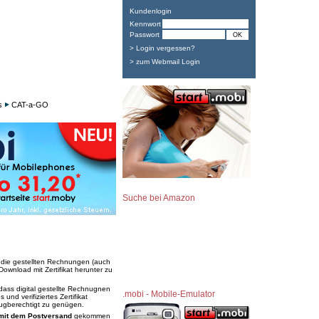
Kundenlogin
Kennwort
Passwort
> Login vergessen?
> zum Webmail Login
s
CAT-a-GO
Suche bei Amazon
 die gestellten Rechnungen (auch
Download mit Zertifikat herunter zu
 dass digital gestellte Rechnugnen
.mobi - Mobile-Emulator
nd verifiziertes Zertifikat
ugberechtigt zu genügen.
mit dem Postversand
gekommen