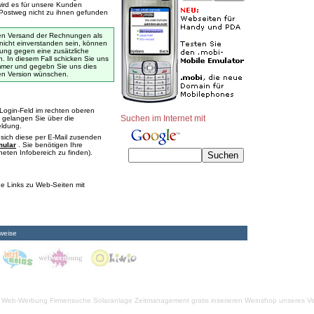
wird es für unsere Kunden
Postweg nicht zu ihnen gefunden
 den Versand der Rechnungen als
 nicht einverstanden sein, können
nung gegen eine zusätzliche
 In diesem Fall schicken Sie uns
ummer und gegebn Sie uns dies
en Version wünschen.
Login-Feld im rechten oberen
Suchen im Internet mit
 gelangen Sie über die
eldung.
sich diese per E-Mail zusenden
mular
. Sie benötigen Ihre
ten Infobereich zu finden).
ge Links zu Web-Seiten mit
weise
Web-Werbung Firmensuche
Solaranlage
Zeitmanagement
gratis inserieren
Weinshop unseres Ve