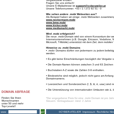
Vergabestelle erfüllen.
Fragen Sie uns einfach!
Unsere E-Mailadresse ist
support@cyberatelier.at
Unsere Telefonnummer: +43 / 1 / 272 92 51 - 0
Wie sehen andere .mobi Webseiten aus?
Als Beispiel haben wir einige .mobi Webseiten zusammeng
www.neckermann.mobi
www.bmw.mobi
www.kicker.mobi
www.mediamarkt.mobi
Wird .mobi erfolgreich?
Die neue .mobi-Domain wird von einem Konsortium der we
Internetunternehmen (z.B. Google, Ericsson, Vodafone, 
Microsoft, T-Mobile) unterstützt mit dem Ziel, dem mobil
Hinweise zu .mobi Domains
• .mobi- Domains dürfen von jedermann zu jedem beliebige
werden.
• Es gibt keine Einschränkungen bezüglich der Vergabe
• Die Domain-Namen können zwischen 3 und 63 Zeichen l
• Buchstaben A-Z sowie die Zahlen 0-9 enthalten.
• Bindestriche sind möglich, jedoch nicht ganz am Anfa
Domainnamens.
• Leerzeichen und Sonderzeichen (!, $, &, ë, usw.) sind ni
• Die Unterstützung von internationalen Umlauten wie ä, ö 
DOMAIN ABFRAGE
Finden Sie Ihren
*Der angegebene Preis für eine .mobi Domain ist pro Jahr 
Wunschnamen
Steuern. Vertragsdauer: mind. 2 Jahre
unter 50 und mehr
Top-Levels!!
©CYBER-ATELIER
Impressum
Rechtliche Hin
www .
go!