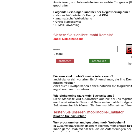
Auslieferung von Internetinhalten an mobile Endgeräte 
geschaffen.
Folgende Leistungen sind bei der Registrierung einer 
• start.mobi-Startsite für Handy und PDA
• automatische Weiterleitung
• Gratis Nameservice
• E-Mail Forwarding
Sichern Sie sich Ihre .mobi Domain!
.mobi Domaincheck:
www .
. mobi
D
ko
Für wen sind .mobi-Domains interessant?
.mobi eignet sich vor allem für Unternehmen, die Ihre Do
nutzen möchten.
Aber auch Privatpersonen haben natürlich die Möglichkei
registrieren und zu nutzen.
Wie sieht meine start.mobi-Startseite aus?
Diese Startseite wird automatisch auf Ihre bei uns registr
und bietet aktuelle News und Services für mobile Endgerä
Selbstverständlich können Sie Ihre .mobi-Domain auf Ihre
Testen Sie unseren .mobi Mobile-Emulator
Klicken Sie dazu >hier
Wer programmiert und gestaltet .mobi Webseiten?
In Zusammenarbeit mit unserem Tochterunternehmen
hoc
Ihnen gerne .mobi Webseiten, die die Anforderungen der