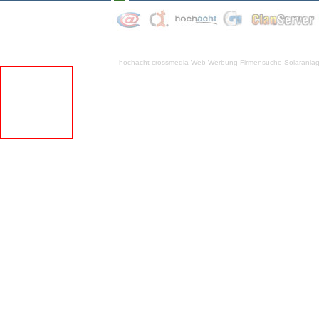
hochacht crossmedia
Web-Werbung Firmensuche
Solaranla