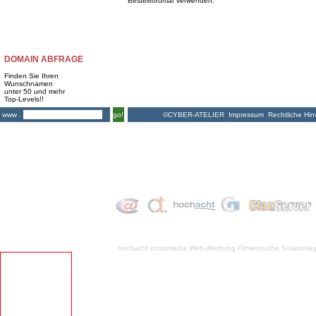
Bestellforumar verwenden.
DOMAIN ABFRAGE
Finden Sie Ihren
Wunschnamen
unter 50 und mehr
Top-Levels!!
©CYBER-ATELIER
Impressum
Rechtliche Hin
www .
go!
hochacht crossmedia
Web-Werbung Firmensuche
Solaranla