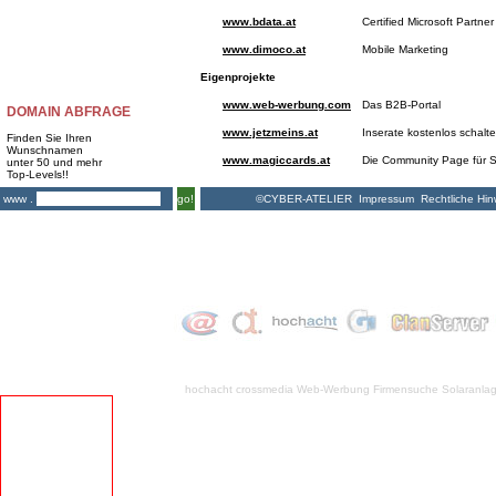
www.bdata.at
Certified Microsoft Partner
www.dimoco.at
Mobile Marketing
Eigenprojekte
www.web-werbung.com
Das B2B-Portal
DOMAIN ABFRAGE
www.jetzmeins.at
Inserate kostenlos schalt
Finden Sie Ihren
Wunschnamen
www.magiccards.at
Die Community Page für S
unter 50 und mehr
Top-Levels!!
©CYBER-ATELIER
Impressum
Rechtliche Hin
www .
go!
hochacht crossmedia
Web-Werbung Firmensuche
Solaranla