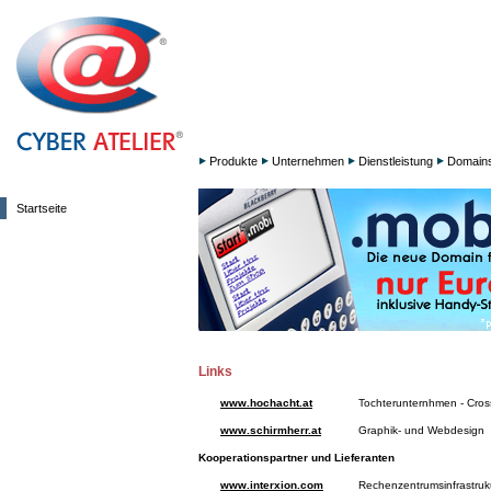
Produkte
Unternehmen
Dienstleistung
Domain
Startseite
Links
www.hochacht.at
Tochterunternhmen - Cro
www.schirmherr.at
Graphik- und Webdesign
Kooperationspartner und Lieferanten
www.interxion.com
Rechenzentrumsinfrastruk