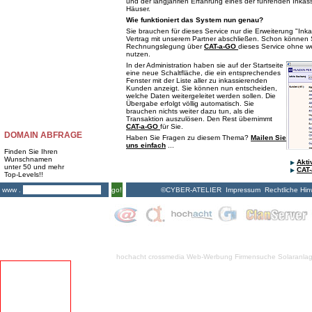
und der langjährien Erfahrung eines der führenden Inkas
Häuser.
Wie funktioniert das System nun genau?
Sie brauchen für dieses Service nur die Erweiterung "Ink
Vertrag mit unserem Partner abschließen. Schon können 
Rechnungslegung über
CAT-a-GO
dieses Service ohne w
nutzen.
In der Administration haben sie auf der Startseite
eine neue Schaltfläche, die ein entsprechendes
Fenster mit der Liste aller zu inkassierenden
Kunden anzeigt. Sie können nun entscheiden,
welche Daten weitergeleitet werden sollen. Die
Übergabe erfolgt völlig automatisch. Sie
brauchen nichts weiter dazu tun, als die
Transaktion auszulösen. Den Rest übernimmt
CAT-a-GO
für Sie.
DOMAIN ABFRAGE
Haben Sie Fragen zu diesem Thema?
Mailen Sie
uns einfach
...
Finden Sie Ihren
Wunschnamen
Akt
unter 50 und mehr
CAT
Top-Levels!!
©CYBER-ATELIER
Impressum
Rechtliche Hin
www .
go!
hochacht crossmedia
Web-Werbung Firmensuche
Solaranla