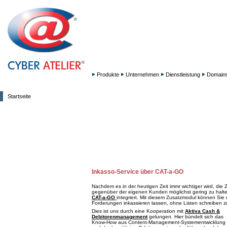
Produkte
Unternehmen
Dienstleistung
Domain
Startseite
Inkasso-Service über CAT-a-GO
Nachdem es in der heutigen Zeit immr wichtiger wird, die
gegenüber der eigenen Kunden möglichst gering zu halte
CAT-a-GO
integriert. Mit diesem Zusatzmodul können Sie d
Forderungen inkassieren lassen, ohne Listen schreiben 
Dies ist uns durch eine Kooperation mit
Aktiva Cash &
Debitorenmanagement
gelungen. Hier bündelt sich das
Know-How aus Content-Management-Systementwicklung