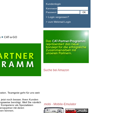
Kundenlogin
Kennwort
Passwort
> Login vergessen?
> zum Webmail Login
s
CAT-a-GO
Suche bei Amazon
ation. Teamgeist geht für uns weit
.
etzt noch besser, Ihren Kunden
gsweise benötigt. Weil Sie nämlich
.mobi - Mobile-Emulator
er Kompetenz als Spezialisten
enzpartner mit deren
ehen können.