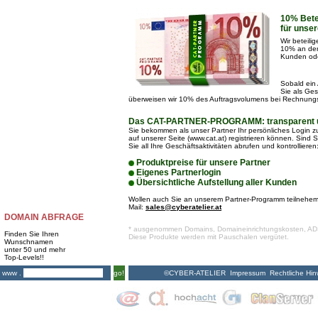
10% Bete
für unse
Wir beteili
10% an den 
Kunden ode
Sobald ein 
Sie als Ge
überweisen wir 10% des Auftragsvolumens bei Rechnung
Das CAT-PARTNER-PROGRAMM: transparent un
Sie bekommen als unser Partner Ihr persönliches Login zug
auf unserer Seite (www.cat.at) registrieren können. Sind 
Sie all Ihre Geschäftsaktivitäten abrufen und kontrollieren
Produktpreise für unsere Partner
Eigenes Partnerlogin
Übersichtliche Aufstellung aller Kunden
Wollen auch Sie an unserem Partner-Programm teilneheme
Mail:
sales@cyberatelier.at
DOMAIN ABFRAGE
* ausgenommen Domains, Domaineinrichtungskosten, AD
Finden Sie Ihren
Diese Produkte werden mit Pauschalen vergütet.
Wunschnamen
unter 50 und mehr
Top-Levels!!
©CYBER-ATELIER
Impressum
Rechtliche Hin
www .
go!