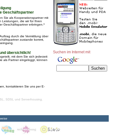
ilgung
re Geschäftspartner
gen Sie als Kooperationspartner mit
Leistungen, die wir für Ihren
r Geschäftspartner erbringen.*
Auftrag durch die Vermittlung über
schäftspartner zustande kommt,
seingang.
Suchen im Internet mit
d übersichtlich!
eteilt, mit dem Sie sich jederzeit
Sie als Partner eingeloggt, können
:
n, kontaktieren Sie uns per E-
SL, SDSL und Serverhousing.
weise