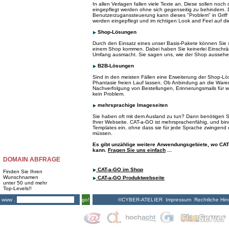
In allen Verlagen fallen viele Texte an. Diese sollen no
eingepflegt werden ohne sich gegenseitig zu behindern. D
Benutzerzuganssteuerung kann dieses "Problem" in Grif
werden eingepflegt und im richtigen Look and Feel auf d
Shop-Lösungen
Durch den Einsatz eines unser Basis-Pakete können Sie 
einem Shop kommen. Dabei haben Sie keinerlei Einschr
Umfang ausmacht. Sie sagen uns, wie der Shop aussehen 
B2B-Lösungen
Sind in den meisten Fällen eine Erweiterung der Shop-Lö
Phantasie freien Lauf lassen. Ob Anbindung an die Warenwi
Nachverfolgung von Bestellungen, Erinnerungsmails für wied
kein Problem.
mehrsprachige Imageseiten
Sie haben oft mit dem Ausland zu tun? Dann benötigen S
Ihrer Webseite. CAT-a-GO ist mehrsprachenfähig, und bind
Templates ein, ohne dass sie für jede Sprache zwingend
müssen.
Es gibt unzählige weitere Anwendungsgebiete, wo C
kann.
Fragen Sie uns einfach
...
DOMAIN ABFRAGE
CAT-a-GO im Shop
Finden Sie Ihren
Wunschnamen
CAT-a-GO Produktwebseite
unter 50 und mehr
Top-Levels!!
©CYBER-ATELIER
Impressum
Rechtliche Hin
www .
go!