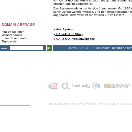
von
CAT-a-GO
eine Administration, die auf Ihre Bedürfnis
erlernen und zu bedienen ist.
Das System wurde in der Version 1 zum ersten Mal 1996 e
kontinuierlich weiterentwickelt, und den fortschreitenden
angepasst. Mittlerweile ist die Version 2.6 im Einsatz.
DOMAIN ABFRAGE
das System
Finden Sie Ihren
CAT-a-GO im Shop
Wunschnamen
unter 50 und mehr
CAT-a-GO Produktwebseite
Top-Levels!!
©CYBER-ATELIER
Impressum
Rechtliche Hin
www .
go!
hochacht crossmedia
Web-Werbung Firmensuche
Solaranla