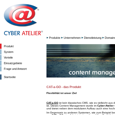
Produkte
Unternehmen
Dienstleistung
Domain
Produkt
System
Vorteile
Einsatzgebiete
Frage und Antwort
Startseite
CAT-a-GO - das Produkt
Flexibilität ist unser Ziel
CAT-a-GO
ist kein klassisches CMS, wie es vielleicht au
ist. Dieses Content Management wurde im
Cyber-Atelier
v
und bietet neben dem modularen Aufbau auch eine hochgra
Im Gegensatz zu anderen Systemen, wie zum Beispiel b