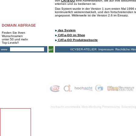
von
CAT-a-GO
eine Administration, die auf Ihre Bedürfnis
erlernen und zu bedienen ist.
Das System wurde in der Version 1 zum ersten Mal 1996 e
kontinuierlich weiterentwickelt, und den fortschreitenden
angepasst. Mittlerweile ist die Version 2.6 im Einsatz.
DOMAIN ABFRAGE
das System
Finden Sie Ihren
CAT-a-GO im Shop
Wunschnamen
unter 50 und mehr
CAT-a-GO Produktwebseite
Top-Levels!!
©CYBER-ATELIER
Impressum
Rechtliche Hin
www .
go!
hochacht crossmedia
Web-Werbung Firmensuche
Solaranla