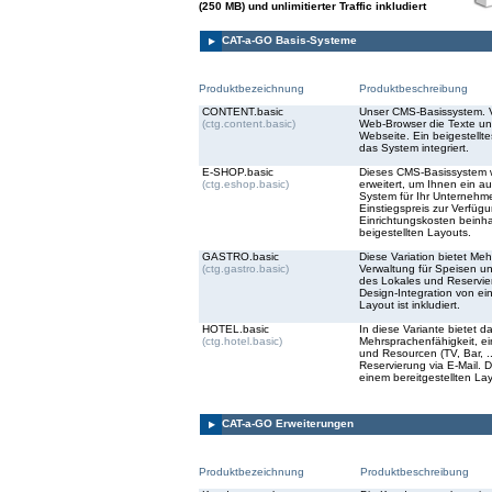
(250 MB) und unlimitierter Traffic inkludiert
CAT-a-GO Basis-Systeme
Produktbezeichnung
Produktbeschreibung
CONTENT.basic
Unser CMS-Basissystem. V
(ctg.content.basic)
Web-Browser die Texte un
Webseite. Ein beigestellte
das System integriert.
E-SHOP.basic
Dieses CMS-Basissystem 
(ctg.eshop.basic)
erweitert, um Ihnen ein a
System für Ihr Unternehm
Einstiegspreis zur Verfüg
Einrichtungskosten beinha
beigestellten Layouts.
GASTRO.basic
Diese Variation bietet Meh
(ctg.gastro.basic)
Verwaltung für Speisen u
des Lokales und Reservier
Design-Integration von ei
Layout ist inkludiert.
HOTEL.basic
In diese Variante bietet 
(ctg.hotel.basic)
Mehrsprachenfähigkeit, ei
und Resourcen (TV, Bar, ..
Reservierung via E-Mail. D
einem bereitgestellten Layo
CAT-a-GO Erweiterungen
Produktbezeichnung
Produktbeschreibung