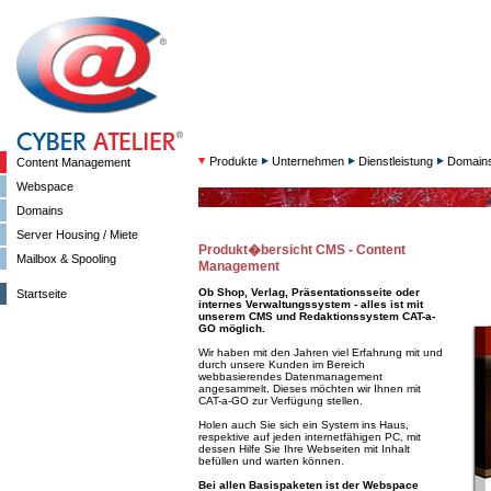
Produkte
Unternehmen
Dienstleistung
Domain
Content Management
Webspace
Domains
Server Housing / Miete
Produkt�bersicht CMS - Content
Mailbox & Spooling
Management
Ob Shop, Verlag, Präsentationsseite oder
Startseite
internes Verwaltungssystem - alles ist mit
unserem CMS und Redaktionssystem CAT-a-
GO möglich.
Wir haben mit den Jahren viel Erfahrung mit und
durch unsere Kunden im Bereich
webbasierendes Datenmanagement
angesammelt. Dieses möchten wir Ihnen mit
CAT-a-GO zur Verfügung stellen.
Holen auch Sie sich ein System ins Haus,
respektive auf jeden internetfähigen PC, mit
dessen Hilfe Sie Ihre Webseiten mit Inhalt
befüllen und warten können.
Bei allen Basispaketen ist der Webspace