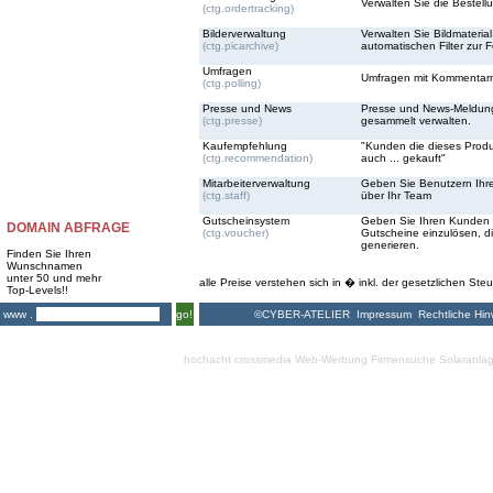
Verwalten Sie die Bestell
(ctg.ordertracking)
Bilderverwaltung
Verwalten Sie Bildmateria
(ctg.picarchive)
automatischen Filter zur 
Umfragen
Umfragen mit Kommentarmö
(ctg.polling)
Presse und News
Presse und News-Meldun
(ctg.presse)
gesammelt verwalten.
Kaufempfehlung
"Kunden die dieses Prod
(ctg.recommendation)
auch ... gekauft"
Mitarbeiterverwaltung
Geben Sie Benutzern Ihre
(ctg.staff)
über Ihr Team
Gutscheinsystem
Geben Sie Ihren Kunden d
DOMAIN ABFRAGE
(ctg.voucher)
Gutscheine einzulösen, d
generieren.
Finden Sie Ihren
Wunschnamen
unter 50 und mehr
alle Preise verstehen sich in � inkl. der gesetzlichen Steu
Top-Levels!!
©CYBER-ATELIER
Impressum
Rechtliche Hin
www .
go!
hochacht crossmedia
Web-Werbung Firmensuche
Solaranla