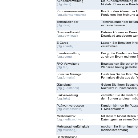
Kundenverwaltung
Die Kundenverwaltung ist d
(ctg.client)
Module. Eben eine Kunde
Kundenrezensionen
Ihre Kunden können zu Ar
(ctg.clientcomments)
Produkten ihre Meinung 
Terminkalender
Terminkalender der bekann
(ctg.date)
einzelne Termine.
Downloadbereich
Dateien können zu Berei
(ctg.download)
Download angeboten wer
E-Cards
Lassen Sie Benutzer Ihre
(ctg.ecards)
verschicken ...
Eventverwaltung
Der große Bruder des Ter
(ctg.event)
zu einem Event mehrere 
FAQ-Verwaltung
Beantworten Sie schon im
(ctg.faq)
Webseite häufig gestellte
Formular Manager
Gestalten Sie für Ihren We
(ctg.formular)
Formulare direkt aus der 
Gästebuch
Geben Sie Ihren Besucher
(ctg.guestbook)
Nachricht zu hinterlassen
Linkverwaltung
verwalten Sie die weiterf
(ctg.links)
den Surfern anbieten mö
Paßwort vergessen
Kunden können Ihr Passwo
(ctg.lostpassword)
E-Mail anfordern
Medienarchiv
Mit diesem Modul stellen 
(ctg.mediaarchive)
Datentypen zu einem Date
Mehrsprachenfähigkeit
machen Sie Ihren Interneta
(ctg.multilang)
mehrsprachenfähig.
Bestelltracking