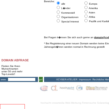
Bereiche:
alle
Europa
L�nder
Amerika
Asien
Kommerziell
Afrika
Organisationen
Pazifik und Karibi
Special Interest
Bei Fragen k�nnen Sie sich auch gerne an
domain@cybe
* Bei Registrierung einer neuen Domain werden keine Ei
Jahresgeb�hren werden normal in Rechnung gestellt
DOMAIN ABFRAGE
Finden Sie Ihren
Wunschnamen
unter 50 und mehr
Top-Levels!!
©CYBER-ATELIER
Impressum
Rechtliche Hin
www .
go!
hochacht crossmedia
Web-Werbung Firmensuche
Solaranla