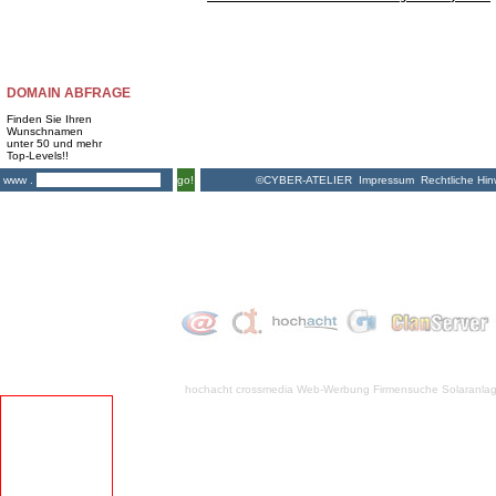
DOMAIN ABFRAGE
Finden Sie Ihren
Wunschnamen
unter 50 und mehr
Top-Levels!!
©CYBER-ATELIER
Impressum
Rechtliche Hin
www .
go!
hochacht crossmedia
Web-Werbung Firmensuche
Solaranla