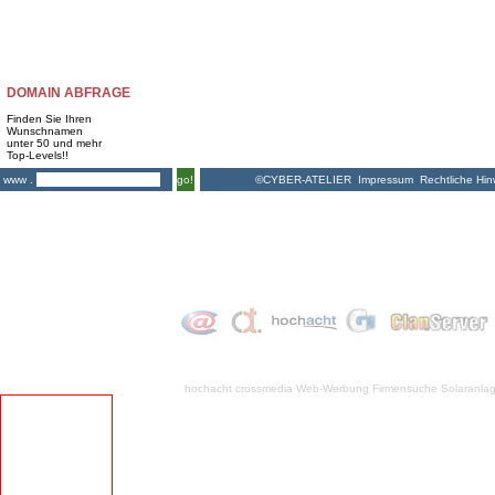
DOMAIN ABFRAGE
Finden Sie Ihren
Wunschnamen
unter 50 und mehr
Top-Levels!!
©CYBER-ATELIER
Impressum
Rechtliche Hin
www .
go!
hochacht crossmedia
Web-Werbung Firmensuche
Solaranla