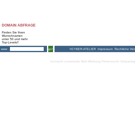
DOMAIN ABFRAGE
Finden Sie Ihren
Wunschnamen
unter 50 und mehr
Top-Levels!!
©CYBER-ATELIER
Impressum
Rechtliche Hin
www .
go!
hochacht crossmedia
Web-Werbung Firmensuche
Solaranla