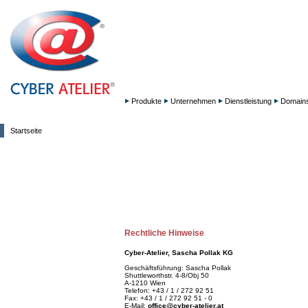
Produkte
Unternehmen
Dienstleistung
Domain
Startseite
Rechtliche Hinweise
Cyber-Atelier, Sascha Pollak KG
Geschäftsführung: Sascha Pollak
Shuttleworthstr. 4-8/Obj 50
A-1210 Wien
Telefon: +43 / 1 / 272 92 51
Fax: +43 / 1 / 272 92 51 - 0
E-Mail:
office@cyber-atelier.at