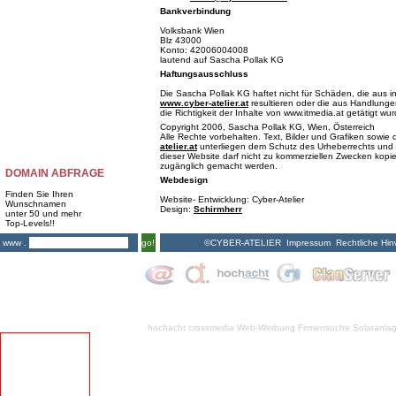
Bankverbindung
Volksbank Wien
Blz 43000
Konto: 42006004008
lautend auf Sascha Pollak KG
Haftungsausschluss
Die Sascha Pollak KG haftet nicht für Schäden, die aus i
www.cyber-atelier.at
resultieren oder die aus Handlungen
die Richtigkeit der Inhalte von www.itmedia.at getätigt wu
Copyright 2006, Sascha Pollak KG, Wien, Österreich
Alle Rechte vorbehalten. Text, Bilder und Grafiken sowi
atelier.at
unterliegen dem Schutz des Urheberrechts und 
dieser Website darf nicht zu kommerziellen Zwecken kopiert
zugänglich gemacht werden.
DOMAIN ABFRAGE
Webdesign
Finden Sie Ihren
Website- Entwicklung: Cyber-Atelier
Wunschnamen
Design:
Schirmherr
unter 50 und mehr
Top-Levels!!
©CYBER-ATELIER
Impressum
Rechtliche Hin
www .
go!
hochacht crossmedia
Web-Werbung Firmensuche
Solaranla