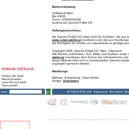
Bankverbindung
Volksbank Wien
Blz 43000
Konto: 42006004008
lautend auf Sascha Pollak KG
Haftungsausschluss
Die Sascha Pollak KG haftet nicht für Schäden, die aus i
www.cyber-atelier.at
resultieren oder die aus Handlungen
die Richtigkeit der Inhalte von www.itmedia.at getätigt wu
Copyright 2006, Sascha Pollak KG, Wien, Österreich
Alle Rechte vorbehalten. Text, Bilder und Grafiken sowi
atelier.at
unterliegen dem Schutz des Urheberrechts und 
dieser Website darf nicht zu kommerziellen Zwecken kopiert
zugänglich gemacht werden.
DOMAIN ABFRAGE
Webdesign
Finden Sie Ihren
Website- Entwicklung: Cyber-Atelier
Wunschnamen
Design:
Schirmherr
unter 50 und mehr
Top-Levels!!
©CYBER-ATELIER
Impressum
Rechtliche Hin
www .
go!
hochacht crossmedia
Web-Werbung Firmensuche
Solaranla