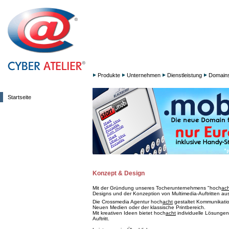
Produkte
Unternehmen
Dienstleistung
Domain
Startseite
Konzept & Design
Mit der Gründung unseres Tocherunternehmens "hoch
ach
Designs und der Konzeption von Multimedia-Auftritten aus
Die Crossmedia Agentur hoch
acht
gestaltet Kommunikation
Neuen Medien oder der klassische Printbereich.
Mit kreativen Ideen bietet hoch
acht
individuelle Lösungen
Auftritt.