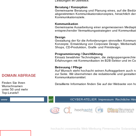
Leistungen im Überblick:
Beratung / Konzeption
Gemeinsame Beratung und Planung eines, auf die Bedürf
abgestimmten Kommunikationskonzeptes, hinsichtlich der 
Kommunikationsziele.
Kommunikation
Gemeinsame Ausarbeitung einer angemessenen Mediapla
entsprechender Vermarktungsstrategien und Kommunik
Design
Gestaltung der für die Anforderungen sinnvollen Kommunika
Konzepte. Entwicklung von Corporate Design, Werbemaßna
Shops, CD-Produktion, Grafik- und Printdesign.
Programmierung / Durchführung
Einsatz bewährter Technologien, die zielgruppengerechte 
Erfahrungen mit Kommunikation im B2B-Sektor und im Co
Betreuung / Pflege
Auf Wunsch steht hochacht seinen Auftraggebern auch nac
zur Seite. Wir übernehmen die redaktionelle und gestalte
DOMAIN ABFRAGE
Kommunikationsmittel.
Finden Sie Ihren
Detaillierte Information finden Sie auf der Webseite von 
Wunschnamen
unter 50 und mehr
Top-Levels!!
©CYBER-ATELIER
Impressum
Rechtliche Hin
www .
go!
hochacht crossmedia
Web-Werbung Firmensuche
Solaranla