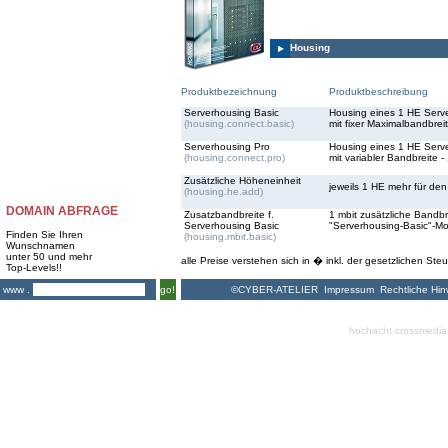
Housing
Produktbezeichnung
Produktbeschreibung
Serverhousing Basic
Housing eines 1 HE Server
(housing.connect.basic)
mit fixer Maximalbandbrei
Serverhousing Pro
Housing eines 1 HE Server
(housing.connect.pro)
mit variabler Bandbreite - 
Zusätzliche Höheneinheit
jeweils 1 HE mehr für den
(housing.he.add)
DOMAIN ABFRAGE
Zusatzbandbreite f.
1 mbit zusätzliche Bandbre
Serverhousing Basic
"Serverhousing-Basic"-Mo
Finden Sie Ihren
(housing.mbit.basic)
Wunschnamen
unter 50 und mehr
alle Preise verstehen sich in � inkl. der gesetzlichen Steu
Top-Levels!!
©CYBER-ATELIER
Impressum
Rechtliche Hin
www .
go!
hochacht crossmedia