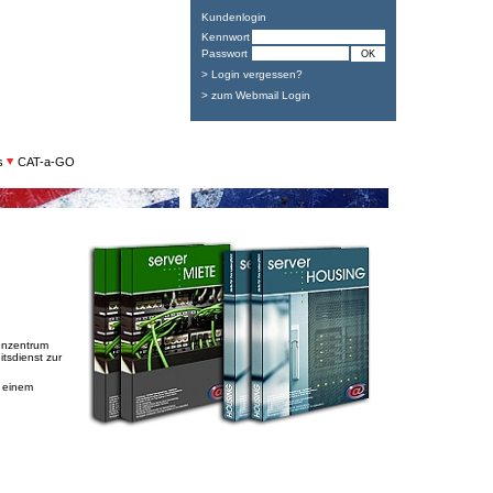
Kundenlogin
Kennwort
Passwort
> Login vergessen?
> zum Webmail Login
s
CAT-a-GO
henzentrum
tsdienst zur
n einem