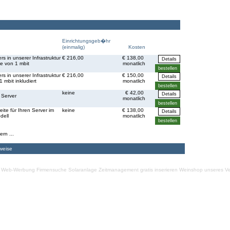
Einrichtungsgeb�hr
(einmalig)
Kosten
s in unserer Infrastruktur
€ 216,00
€ 138,00
te von 1 mbit
monatlich
s in unserer Infrastruktur
€ 216,00
€ 150,00
1 mbit inkludiert
monatlich
keine
€ 42,00
 Server
monatlich
ite für Ihren Server im
keine
€ 138,00
dell
monatlich
ern ...
weise
Web-Werbung Firmensuche
Solaranlage
Zeitmanagement
gratis inserieren
Weinshop unseres Ve