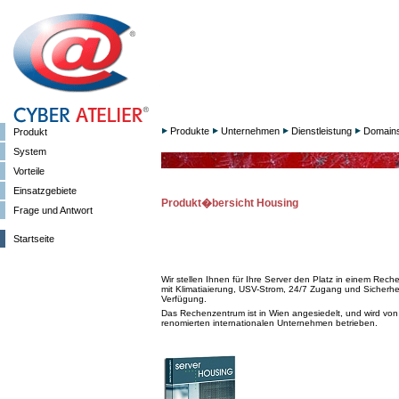
Produkte
Unternehmen
Dienstleistung
Domain
Produkt
System
Vorteile
Einsatzgebiete
Produkt�bersicht Housing
Frage und Antwort
Startseite
Wir stellen Ihnen für Ihre Server den Platz in einem Rec
mit Klimatiaierung, USV-Strom, 24/7 Zugang und Sicherhei
Verfügung.
Das Rechenzentrum ist in Wien angesiedelt, und wird vo
renomierten internationalen Unternehmen betrieben.