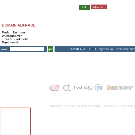
DOMAIN ABFRAGE
Finden Sie Ihren
Wunschnamen
unter 50 und mehr
Top-Levels!!
©CYBER-ATELIER
Impressum
Rechtliche Hin
www .
go!
hochacht crossmedia
Web-Werbung Firmensuche
Solaranla