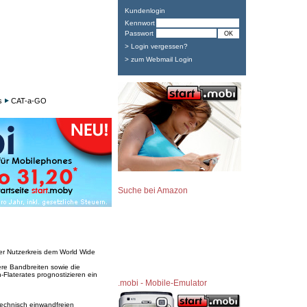
Kundenlogin
Kennwort
Passwort
> Login vergessen?
> zum Webmail Login
s
CAT-a-GO
Suche bei Amazon
ger Nutzerkreis dem World Wide
ere Bandbreiten sowie die
n-Flaterates prognostizieren ein
.mobi - Mobile-Emulator
technisch einwandfreien