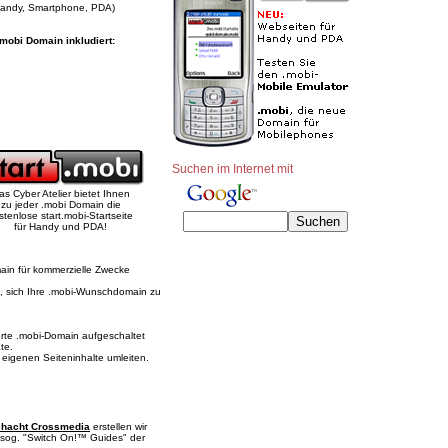
(Handy, Smartphone, PDA)
.mobi Domain inkludiert:
Suchen im Internet mit
as Cyber Atelier bietet Ihnen
zu jeder .mobi Domain die
stenlose start.mobi-Startseite
für Handy und PDA!
main für kommerzielle Zwecke
t, sich Ihre .mobi-Wunschdomain zu
ierte .mobi-Domain aufgeschaltet
te.
 eigenen Seiteninhalte umleiten.
hacht Crossmedia
erstellen wir
 sog. "Switch On!™ Guides" der