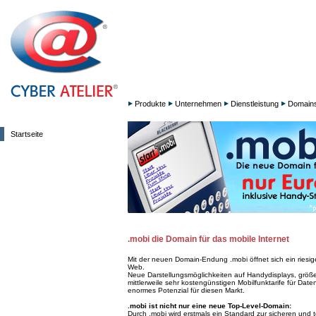
Produkte
Unternehmen
Dienstleistung
Domain
Startseite
.mobi die Domain für das mobile Internet
Mit der neuen Domain-Endung .mobi öffnet sich ein riesi
Web.
Neue Darstellungsmöglichkeiten auf Handydisplays, größ
mittlerweile sehr kostengünstigen Mobilfunktarife für Date
enormes Potenzial für diesen Markt.
.mobi ist nicht nur eine neue Top-Level-Domain:
Durch .mobi wird erstmals ein Standard zur sicheren und 