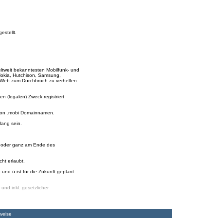
estellt.
ltweit bekanntesten Mobilfunk- und
Nokia, Hutchison, Samsung,
en Web zum Durchbruch zu verhelfen.
n (legalen) Zweck registriert
 von .mobi Domainnamen.
ang sein.
ng oder ganz am Ende des
cht erlaubt.
und ü ist für die Zukunft geplant.
und inkl. gesetzlicher
weise