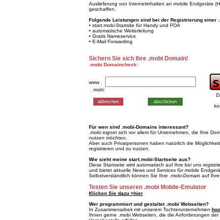
Auslieferung von Internetinhalten an mobile Endgeräte 
geschaffen.
Folgende Leistungen sind bei der Registrierung einer 
• start.mobi-Startsite für Handy und PDA
• automatische Weiterleitung
• Gratis Nameservice
• E-Mail Forwarding
Sichern Sie sich Ihre .mobi Domain!
.mobi Domaincheck:
www .
. mobi
D
ko
Für wen sind .mobi-Domains interessant?
.mobi eignet sich vor allem für Unternehmen, die Ihre Do
nutzen möchten.
Aber auch Privatpersonen haben natürlich die Möglichkei
registrieren und zu nutzen.
Wie sieht meine start.mobi-Startseite aus?
Diese Startseite wird automatisch auf Ihre bei uns registr
und bietet aktuelle News und Services für mobile Endgerä
Selbstverständlich können Sie Ihre .mobi-Domain auf Ihre
Testen Sie unseren .mobi Mobile-Emulator
Klicken Sie dazu >hier
Wer programmiert und gestaltet .mobi Webseiten?
In Zusammenarbeit mit unserem Tochterunternehmen
hoc
Ihnen gerne .mobi Webseiten, die die Anforderungen der