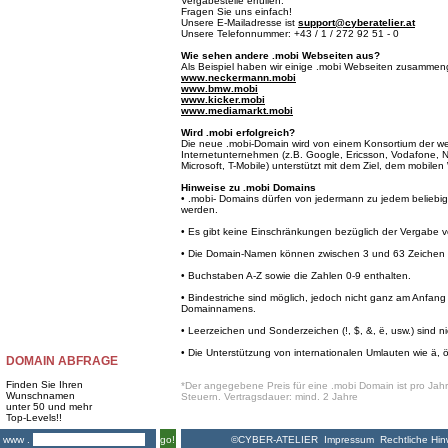
Vergabestelle erfüllen.
Fragen Sie uns einfach!
Unsere E-Mailadresse ist
support@cyberatelier.at
Unsere Telefonnummer: +43 / 1 / 272 92 51 - 0
Wie sehen andere .mobi Webseiten aus?
Als Beispiel haben wir einige .mobi Webseiten zusammeng
www.neckermann.mobi
www.bmw.mobi
www.kicker.mobi
www.mediamarkt.mobi
Wird .mobi erfolgreich?
Die neue .mobi-Domain wird von einem Konsortium der we
Internetunternehmen (z.B. Google, Ericsson, Vodafone, 
Microsoft, T-Mobile) unterstützt mit dem Ziel, dem mobil
Hinweise zu .mobi Domains
• .mobi- Domains dürfen von jedermann zu jedem beliebige
werden.
• Es gibt keine Einschränkungen bezüglich der Vergabe
• Die Domain-Namen können zwischen 3 und 63 Zeichen l
• Buchstaben A-Z sowie die Zahlen 0-9 enthalten.
• Bindestriche sind möglich, jedoch nicht ganz am Anfa
Domainnamens.
• Leerzeichen und Sonderzeichen (!, $, &, ë, usw.) sind ni
• Die Unterstützung von internationalen Umlauten wie ä, ö 
DOMAIN ABFRAGE
Finden Sie Ihren
*Der angegebene Preis für eine .mobi Domain ist pro Jahr 
Wunschnamen
Steuern. Vertragsdauer: mind. 2 Jahre
unter 50 und mehr
Top-Levels!!
©CYBER-ATELIER
Impressum
Rechtliche Hin
www .
go!