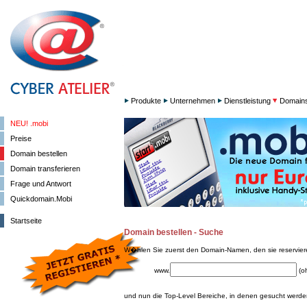
Produkte
Unternehmen
Dienstleistung
Domain
NEU! .mobi
Preise
Domain bestellen
Domain transferieren
Frage und Antwort
Quickdomain.Mobi
Startseite
Domain bestellen - Suche
W�hlen Sie zuerst den Domain-Namen, den sie reservie
www.
(o
und nun die Top-Level Bereiche, in denen gesucht werden