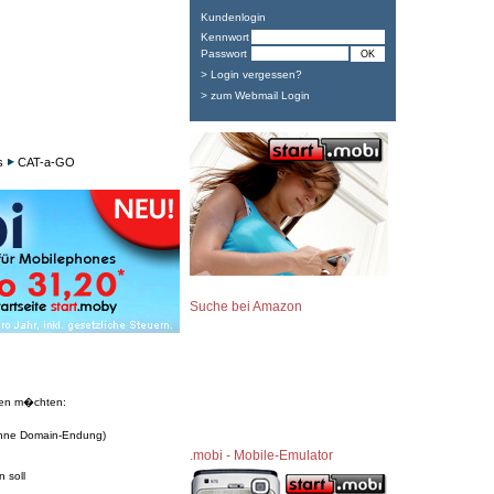
Kundenlogin
Kennwort
Passwort
> Login vergessen?
> zum Webmail Login
s
CAT-a-GO
Suche bei Amazon
ren m�chten:
hne Domain-Endung)
.mobi - Mobile-Emulator
 soll