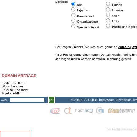
Bereiche:
alle
Europa
L�nder
Amerika
Asien
Kommerziell
Afrika
Organisationen
Pazifik und Karibi
Special Interest
Bei Fragen k�nnen Sie sich auch gerne an
domain@cybe
* Bei Registrierung einer neuen Domain werden keine Ei
Jahresgeb�hren werden normal in Rechnung gestellt
DOMAIN ABFRAGE
Finden Sie Ihren
Wunschnamen
unter 50 und mehr
Top-Levels!!
©CYBER-ATELIER
Impressum
Rechtliche Hin
www .
go!
hochacht crossmedia