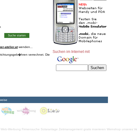
k
r-atelier.at
wenden...
Suchen im Internet mit
nrichtungsgeb�hren verrechnet. Die
weise
Web-Werbung Firmensuche
Solaranlage
Zeitmanagement
gratis inserieren
Weinshop unseres Ve